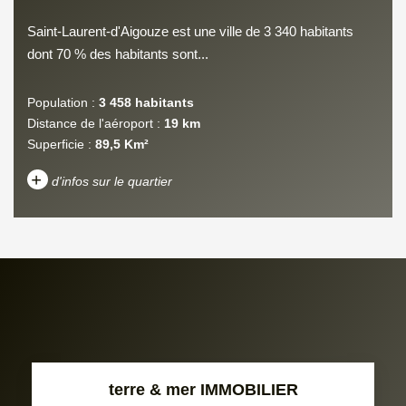
Saint-Laurent-d'Aigouze est une ville de 3 340 habitants
dont 70 % des habitants sont...
Population :
3 458 habitants
Distance de l'aéroport :
19 km
Superficie :
89,5 Km²
+
d'infos sur le quartier
DENSITÉ DE POPULATION
ENFANTS ET ADOLESCENTS
AGE MOYEN
REVENU MENSUEL PAR
MÉNAGE
TAUX DE PROPRIÉTAIRES
TAUX D'HABITATION
terre & mer IMMOBILIER
TAXE FONCIÈRE
PART DES MÉNAGES SANS