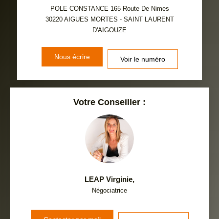
VOITURE
POLE CONSTANCE 165 Route De Nimes
30220
AIGUES MORTES - SAINT LAURENT
DISTANCE DE L'AÉROPORT :
SUPERFICIE :
D'AIGOUZE
RÉSULTATS DES LYCÉES
ECOLES ET CRÈCHES
Nous écrire
Voir le numéro
RESTAURANTS ET CAFÉS
COMMERCES
MÉDECINS
Votre Conseiller :
LEAP Virginie
,
Négociatrice