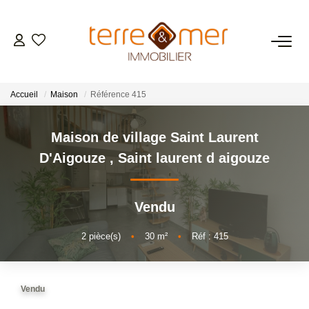
VENTES
Accueil
Maison
Référence 415
LOCATIONS
Maison de village Saint Laurent
ESTIMATION
D'Aigouze
,
Saint laurent d aigouze
GESTION LOCATIVE
Vendu
NOS AGENCES
2
pièce(s)
•
30
m²
•
Réf : 415
CONTACT
Vendu