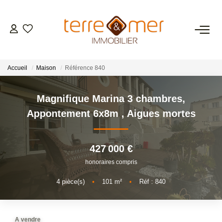
VENTES
Accueil
Maison
Référence 840
LOCATIONS
Magnifique Marina 3 chambres,
ESTIMATION
Appontement 6x8m
,
Aigues mortes
GESTION LOCATIVE
427 000 €
honoraires compris
NOS AGENCES
4
pièce(s)
•
101
m²
•
Réf : 840
CONTACT
A vendre