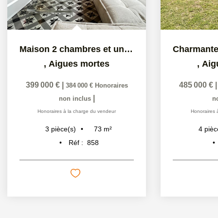
Maison 2 chambres et un garage/local de 90m²
,
Aigues mortes
,
Aig
399 000 €
|
485 000 €
384 000 €
Honoraires
|
non inclus
n
Honoraires à la charge du vendeur
Honoraires 
73
m²
3
pièce(s)
4
pièc
Réf :
858