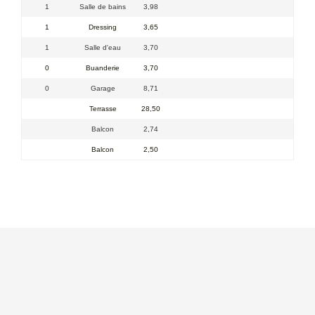
1
Salle de bains
3,98
1
Dressing
3,65
1
Salle d'eau
3,70
0
Buanderie
3,70
0
Garage
8,71
Terrasse
28,50
Balcon
2,74
Balcon
2,50