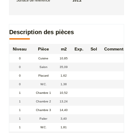
Surface de référence
101.2
Description des pièces
Niveau
Pièce
m2
Exp.
Sol
Commentaire
0
Cuisine
10,85
0
Salon
35,09
0
Placard
1,62
0
W.C.
1,38
1
Chambre 1
10,52
1
Chambre 2
13,24
1
Chambre 3
14,40
1
Palier
3,40
1
W.C.
1,81