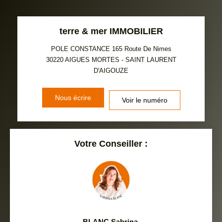
TAUX DE PROPRIÉTAIRES
TAUX D'HABITATION
terre & mer IMMOBILIER
TAXE FONCIÈRE
PART DES MÉNAGES SANS
VOITURE
POLE CONSTANCE 165 Route De Nimes
30220
AIGUES MORTES - SAINT LAURENT
DISTANCE DE L'AÉROPORT :
SUPERFICIE :
D'AIGOUZE
RÉSULTATS DES LYCÉES
ECOLES ET CRÈCHES
Nous écrire
Voir le numéro
RESTAURANTS ET CAFÉS
COMMERCES
MÉDECINS
Votre Conseiller :
BLANC Sabrina
,