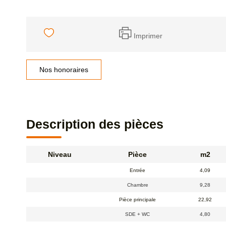
Imprimer
Nos honoraires
Description des pièces
Niveau
Pièce
m2
Entrée
4,09
Chambre
9,28
Pièce principale
22,92
SDE + WC
4,80