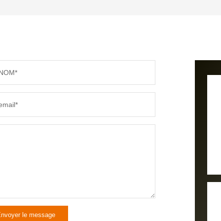
TAUX DE PROPRIÉTAIRES
TAUX D
PART DES MÉNAGES SANS VOITURE
DISTAN
NOM*
RÉSULTATS DES LYCÉES
ECOLES
email*
COMMERCES
MÉDEC
nvoyer le message