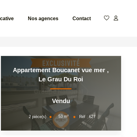
cative
Nos agences
Contact
Appartement Boucanet vue mer
,
Le Grau Du Roi
Vendu
53
m²
2
pièce(s)
Réf :
627