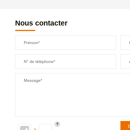
REVENU MENSUEL PAR MÉNAGE
Nous contacter
TAXE FONCIÈRE
Prénom*
SUPERFICIE :
N° de téléphone*
RESTAURANTS ET CAFÉS
Message*
E