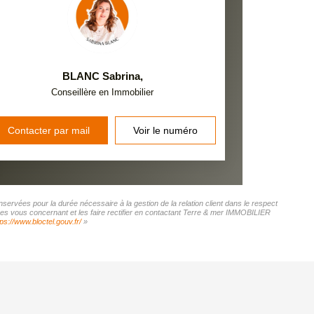
BLANC Sabrina
,
Conseillère en Immobilier
Contacter par mail
Voir le numéro
ervées pour la durée nécessaire à la gestion de la relation client dans le respect
nées vous concernant et les faire rectifier en contactant Terre & mer IMMOBILIER
tps://www.bloctel.gouv.fr/
»