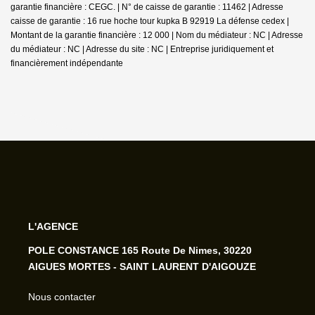
garantie financière : CEGC. | N° de caisse de garantie : 11462 | Adresse
caisse de garantie : 16 rue hoche tour kupka B 92919 La défense cedex |
Montant de la garantie financière : 12 000 | Nom du médiateur : NC | Adresse
du médiateur : NC | Adresse du site : NC |
Entreprise juridiquement et
financièrement indépendante
L'AGENCE
POLE CONSTANCE 165 Route De Nimes, 30220
AIGUES MORTES - SAINT LAURENT D'AIGOUZE
Nous contacter