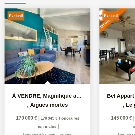
Exclusif
Exclusif
À VENDRE, Magnifique appartement à Aigues-Mortes
,
Aigues mortes
,
Le 
179 000 €
|
145 000 €
170 945 €
Honoraires
|
non inclus
n
Honoraires à la charge du vendeur
Honoraires 