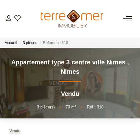
VENTES
Accueil
3 pièces
Référence 310
LOCATIONS
Appartement type 3 centre ville Nimes
,
ESTIMATION
Nimes
GESTION LOCATIVE
Vendu
NOS AGENCES
3
pièce(s)
•
70
m²
•
Réf : 310
CONTACT
Vendu