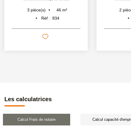
46
m²
3
pièce(s)
2
pièc
Réf :
834
Les calculatrices
Calcul Frais de notaire
Calcul capacité d'empr