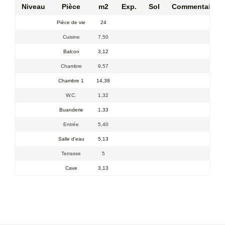
Niveau
Pièce
m2
Exp.
Sol
Commentaires
Pièce de vie
24
Cuisine
7,50
Balcon
3,12
Chambre
9,57
Chambre 1
14,38
W.C.
1,32
Buanderie
1,33
Entrée
5,40
Salle d'eau
5,13
Terrasse
5
Cave
3,13