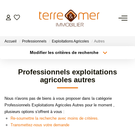
VENTES
Accueil
Professionnels
Exploitations Agricoles
Autres
LOCATIONS
Modifier les critères de recherche
Localisation
Type de transaction
Surface min
ESTIMATION
Professionnels exploitations
Type de bien
agricoles autres
Plus de critères
Budget max
GESTION LOCATIVE
Créer une alerte
Nous n'avons pas de biens à vous proposer dans la catégorie
NOS AGENCES
Professionnels Exploitations Agricoles Autres pour le moment ,
plusieurs options s'offrent à vous :
Re-soumettre la recherche avec moins de critères.
CONTACT
Transmettez-nous votre demande