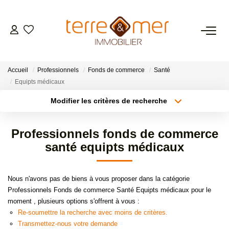
VENTES
Accueil
Professionnels
Fonds de commerce
Santé
LOCATIONS
Equipts médicaux
Modifier les critères de recherche
Type de transaction
Localisation
ESTIMATION
Acheter
Localisation
Professionnels fonds de commerce
Type de bien
GESTION LOCATIVE
Sélectionnez...
Surface min
santé equipts médicaux
Plus de critères
Budget max
NOS AGENCES
Nous n'avons pas de biens à vous proposer dans la catégorie
Professionnels Fonds de commerce Santé Equipts médicaux pour le
Créer une alerte
moment , plusieurs options s'offrent à vous :
CONTACT
Re-soumettre la recherche avec moins de critères.
Transmettez-nous votre demande