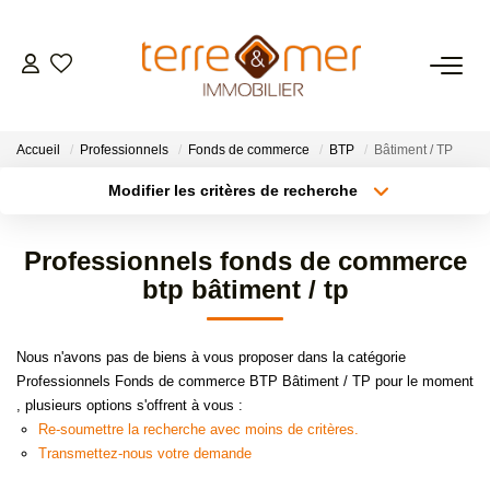
VENTES
Accueil
Professionnels
Fonds de commerce
BTP
Bâtiment / TP
LOCATIONS
Modifier les critères de recherche
Localisation
Type de transaction
Surface min
ESTIMATION
Professionnels fonds de commerce
Type de bien
btp bâtiment / tp
Plus de critères
Budget max
GESTION LOCATIVE
Créer une alerte
Nous n'avons pas de biens à vous proposer dans la catégorie
NOS AGENCES
Professionnels Fonds de commerce BTP Bâtiment / TP pour le moment
, plusieurs options s'offrent à vous :
Re-soumettre la recherche avec moins de critères.
CONTACT
Transmettez-nous votre demande