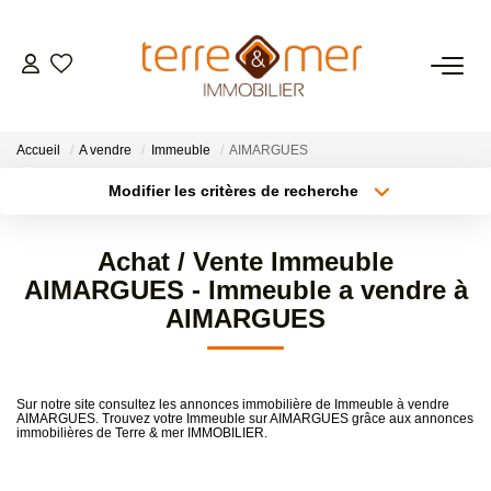
VENTES
Accueil
A vendre
Immeuble
AIMARGUES
LOCATIONS
Modifier les critères de recherche
Type de transaction
Localisation
Acheter
Localisation
ESTIMATION
Achat / Vente Immeuble
Type de bien
Sélectionnez...
Surface min
AIMARGUES - Immeuble a vendre à
GESTION LOCATIVE
AIMARGUES
Plus de critères
Budget max
NOS AGENCES
Créer une alerte
Sur notre site consultez les annonces immobilière de Immeuble à vendre
AIMARGUES. Trouvez votre Immeuble sur AIMARGUES grâce aux annonces
immobilières de Terre & mer IMMOBILIER.
CONTACT