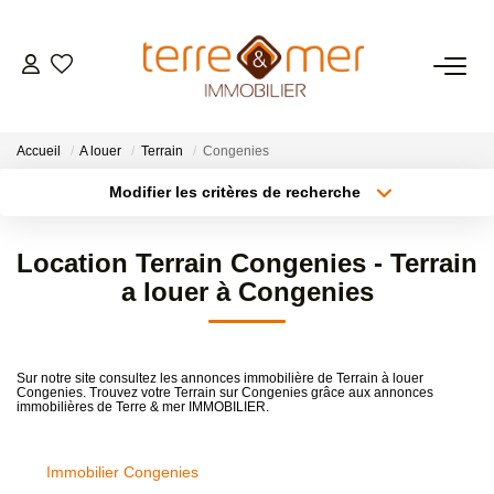
VENTES
Accueil
A louer
Terrain
Congenies
LOCATIONS
Modifier les critères de recherche
Type de transaction
Localisation
Acheter
Localisation
ESTIMATION
Location Terrain Congenies - Terrain
Type de bien
Sélectionnez...
Surface min
a louer à Congenies
GESTION LOCATIVE
Plus de critères
Budget max
NOS AGENCES
Sur notre site consultez les annonces immobilière de Terrain à louer
Congenies. Trouvez votre Terrain sur Congenies grâce aux annonces
Créer une alerte
immobilières de Terre & mer IMMOBILIER.
CONTACT
Immobilier Congenies