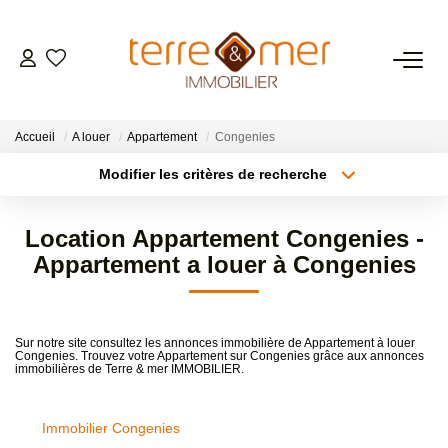
VENTES
Accueil
A louer
Appartement
Congenies
LOCATIONS
Modifier les critères de recherche
Type de transaction
Localisation
Acheter
Localisation
ESTIMATION
Location Appartement Congenies -
Type de bien
Sélectionnez...
Surface min
Appartement a louer à Congenies
GESTION LOCATIVE
Plus de critères
Budget max
NOS AGENCES
Sur notre site consultez les annonces immobilière de Appartement à louer
Congenies. Trouvez votre Appartement sur Congenies grâce aux annonces
Créer une alerte
immobilières de Terre & mer IMMOBILIER.
CONTACT
Immobilier Congenies