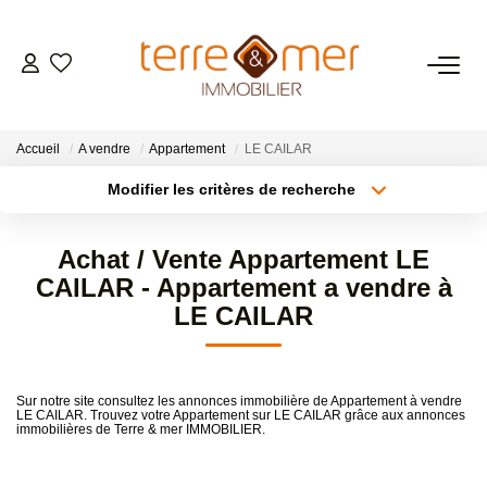
VENTES
Accueil
A vendre
Appartement
LE CAILAR
LOCATIONS
Modifier les critères de recherche
Type de transaction
Localisation
Acheter
Localisation
ESTIMATION
Achat / Vente Appartement LE
Type de bien
Sélectionnez...
Surface min
CAILAR - Appartement a vendre à
GESTION LOCATIVE
LE CAILAR
Plus de critères
Budget max
NOS AGENCES
Créer une alerte
Sur notre site consultez les annonces immobilière de Appartement à vendre
LE CAILAR. Trouvez votre Appartement sur LE CAILAR grâce aux annonces
immobilières de Terre & mer IMMOBILIER.
CONTACT