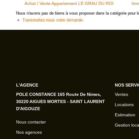
Achat / Vente Appartement LE GRAU DU ROI
Imm
Nous n'avons pas de biens à vous proposer dans la catégorie pour le
Transmettez-nous votre demande
L'AGENCE
NOS SERVI
POLE CONSTANCE 165 Route De Nimes,
Ventes
30220 AIGUES MORTES - SAINT LAURENT
Locations
D'AIGOUZE
Estimation
Nous contacter
Gestion loca
Nos agences