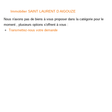
Immobilier SAINT LAURENT D AIGOUZE
Nous n'avons pas de biens à vous proposer dans la catégorie pour le
moment , plusieurs options s'offrent à vous :
Transmettez-nous votre demande
L'AGENCE
POLE CONSTANCE 165 Route De Nimes, 30220 AIGUES
MORTES - SAINT LAURENT D'AIGOUZE
Nous contacter
Nos agences