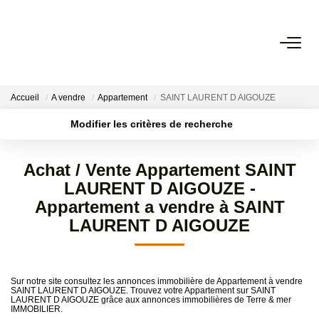
VENTES
Accueil
A vendre
Appartement
SAINT LAURENT D AIGOUZE
LOCATIONS
Modifier les critères de recherche
Localisation
Type de transaction
Surface min
ESTIMATION
Achat / Vente Appartement SAINT
Type de bien
LAURENT D AIGOUZE -
Plus de critères
Budget max
GESTION LOCATIVE
Appartement a vendre à SAINT
LAURENT D AIGOUZE
Créer une alerte
NOS AGENCES
Sur notre site consultez les annonces immobilière de Appartement à vendre
CONTACT
SAINT LAURENT D AIGOUZE. Trouvez votre Appartement sur SAINT
LAURENT D AIGOUZE grâce aux annonces immobilières de Terre & mer
IMMOBILIER.