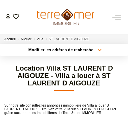
VENTES
Accueil
A louer
Villa
ST LAURENT D AIGOUZE
LOCATIONS
Modifier les critères de recherche
Type de transaction
Localisation
Acheter
Localisation
ESTIMATION
Location Villa ST LAURENT D
Type de bien
Sélectionnez...
Surface min
AIGOUZE - Villa a louer à ST
GESTION LOCATIVE
LAURENT D AIGOUZE
Plus de critères
Budget max
NOS AGENCES
Créer une alerte
Sur notre site consultez les annonces immobilière de Villa à louer ST
LAURENT D AIGOUZE. Trouvez votre Villa sur ST LAURENT D AIGOUZE
grâce aux annonces immobilières de Terre & mer IMMOBILIER.
CONTACT