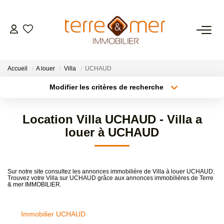
VENTES
Accueil
A louer
Villa
UCHAUD
LOCATIONS
Modifier les critères de recherche
Type de transaction
Localisation
Acheter
Localisation
ESTIMATION
Location Villa UCHAUD - Villa a
Type de bien
Sélectionnez...
Surface min
louer à UCHAUD
GESTION LOCATIVE
Plus de critères
Budget max
NOS AGENCES
Sur notre site consultez les annonces immobilière de Villa à louer UCHAUD.
Trouvez votre Villa sur UCHAUD grâce aux annonces immobilières de Terre
Créer une alerte
& mer IMMOBILIER.
CONTACT
Immobilier UCHAUD