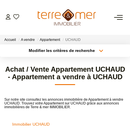
VENTES
Accueil
A vendre
Appartement
UCHAUD
LOCATIONS
Modifier les critères de recherche
Type de transaction
Localisation
Acheter
Localisation
ESTIMATION
Achat / Vente Appartement UCHAUD
Type de bien
Sélectionnez...
Surface min
- Appartement a vendre à UCHAUD
GESTION LOCATIVE
Plus de critères
Budget max
NOS AGENCES
Sur notre site consultez les annonces immobilière de Appartement à vendre
UCHAUD. Trouvez votre Appartement sur UCHAUD grâce aux annonces
Créer une alerte
immobilières de Terre & mer IMMOBILIER.
CONTACT
Immobilier UCHAUD