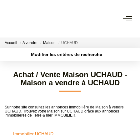
VENTES
Accueil
A vendre
Maison
UCHAUD
LOCATIONS
Modifier les critères de recherche
Localisation
Type de transaction
Surface min
ESTIMATION
Achat / Vente Maison UCHAUD -
Type de bien
Maison a vendre à UCHAUD
Plus de critères
Budget max
GESTION LOCATIVE
Créer une alerte
NOS AGENCES
Sur notre site consultez les annonces immobilière de Maison à vendre
UCHAUD. Trouvez votre Maison sur UCHAUD grâce aux annonces
immobilières de Terre & mer IMMOBILIER.
CONTACT
Immobilier UCHAUD