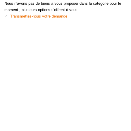
Nous n'avons pas de biens à vous proposer dans la catégorie pour le
moment , plusieurs options s'offrent à vous :
Transmettez-nous votre demande
L'AGENCE
POLE CONSTANCE 165 Route De Nimes, 30220 AIGUES
MORTES - SAINT LAURENT D'AIGOUZE
Nous contacter
Nos agences
NOS SERVICES
Ventes
Locations