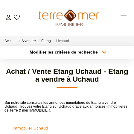
VENTES
Accueil
A vendre
Etang
Uchaud
LOCATIONS
Modifier les critères de recherche
Type de transaction
Localisation
Acheter
Localisation
ESTIMATION
Achat / Vente Etang Uchaud - Etang
Type de bien
Sélectionnez...
Surface min
a vendre à Uchaud
GESTION LOCATIVE
Plus de critères
Budget max
NOS AGENCES
Sur notre site consultez les annonces immobilière de Etang à vendre
Uchaud. Trouvez votre Etang sur Uchaud grâce aux annonces immobilières
Créer une alerte
de Terre & mer IMMOBILIER.
CONTACT
Immobilier Uchaud