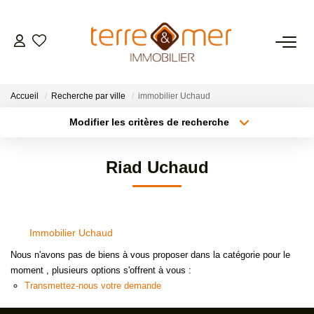
VENTES
Accueil
Recherche par ville
immobilier Uchaud
LOCATIONS
Modifier les critères de recherche
Type de transaction
Localisation
Acheter
Localisation
ESTIMATION
Riad Uchaud
Type de bien
Sélectionnez...
Surface min
GESTION LOCATIVE
Plus de critères
Budget max
Immobilier Uchaud
NOS AGENCES
Créer une alerte
Nous n'avons pas de biens à vous proposer dans la catégorie pour le
moment , plusieurs options s'offrent à vous :
CONTACT
Transmettez-nous votre demande