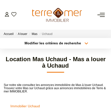
VENTES
Accueil
A louer
Mas
Uchaud
LOCATIONS
Modifier les critères de recherche
Type de transaction
Localisation
Acheter
Localisation
ESTIMATION
Location Mas Uchaud - Mas a louer
Type de bien
Sélectionnez...
Surface min
à Uchaud
GESTION LOCATIVE
Plus de critères
Budget max
NOS AGENCES
Sur notre site consultez les annonces immobilière de Mas à louer Uchaud.
Trouvez votre Mas sur Uchaud grâce aux annonces immobilières de Terre &
Créer une alerte
mer IMMOBILIER.
CONTACT
Immobilier Uchaud