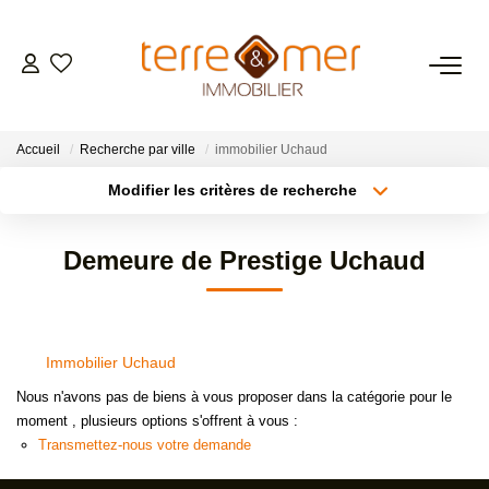
VENTES
Accueil
Recherche par ville
immobilier Uchaud
LOCATIONS
Modifier les critères de recherche
Type de transaction
Localisation
Acheter
Localisation
ESTIMATION
Demeure de Prestige Uchaud
Type de bien
Sélectionnez...
Surface min
GESTION LOCATIVE
Plus de critères
Budget max
Immobilier Uchaud
NOS AGENCES
Créer une alerte
Nous n'avons pas de biens à vous proposer dans la catégorie pour le
moment , plusieurs options s'offrent à vous :
CONTACT
Transmettez-nous votre demande