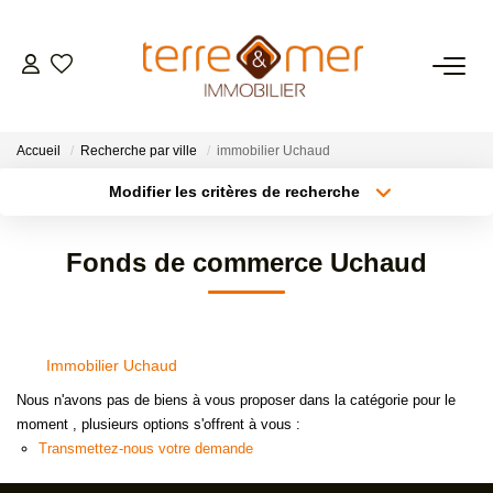
VENTES
Accueil
Recherche par ville
immobilier Uchaud
LOCATIONS
Modifier les critères de recherche
Type de transaction
Localisation
Acheter
Localisation
ESTIMATION
Fonds de commerce Uchaud
Type de bien
Sélectionnez...
Surface min
GESTION LOCATIVE
Plus de critères
Budget max
Immobilier Uchaud
NOS AGENCES
Créer une alerte
Nous n'avons pas de biens à vous proposer dans la catégorie pour le
moment , plusieurs options s'offrent à vous :
CONTACT
Transmettez-nous votre demande