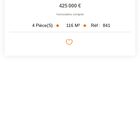
425 000 €
honoraires compris
116
M²
Réf :
841
4
Pièce(s)