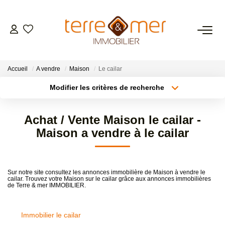
VENTES
Accueil
A vendre
Maison
Le cailar
LOCATIONS
Modifier les critères de recherche
Type de transaction
Localisation
Acheter
Localisation
ESTIMATION
Achat / Vente Maison le cailar -
Type de bien
Sélectionnez...
Surface min
Maison a vendre à le cailar
GESTION LOCATIVE
Plus de critères
Budget max
NOS AGENCES
Sur notre site consultez les annonces immobilière de Maison à vendre le
cailar. Trouvez votre Maison sur le cailar grâce aux annonces immobilières
Créer une alerte
de Terre & mer IMMOBILIER.
CONTACT
Immobilier le cailar